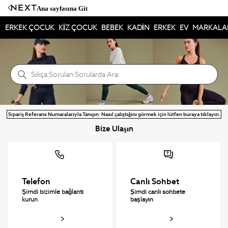
Ana sayfasına Git
ERKEK ÇOCUK
KİZ ÇOCUK
BEBEK
KADİN
ERKEK
EV
MARKALA
NEXT Yardım Merkezi
Ara
Sipariş Referans Numaralarıyla Tanışın: Nasıl çalıştığını görmek için lütfen buraya tıklayın.
Bize Ulaşın
Telefon
Canlı Sohbet
Şimdi bizimle bağlantı
Şimdi canlı sohbete
kurun
başlayın