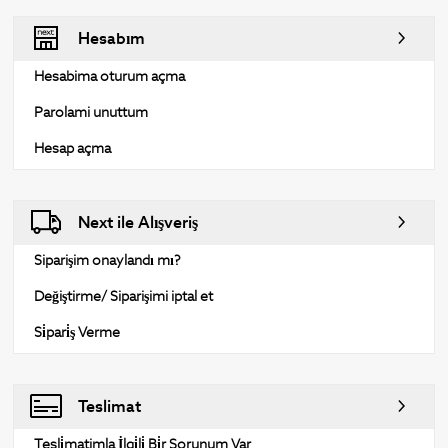
Hesabım
Hesabima oturum açma
Parolami unuttum
Hesap açma
Next ile Alışveriş
Siparişim onaylandı mı?
Değiştirme/ Siparişimi iptal et
Si̇pari̇ş Verme
Teslimat
Tesli̇matimla İlgi̇li̇ Bi̇r Sorunum Var