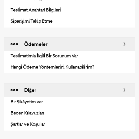
Tesli̇mat Anahtari Bi̇lgi̇leri̇
Si̇pari̇şi̇mi̇ Taki̇p Etme
Ödemeler
Tesli̇matimla İlgi̇li̇ Bi̇r Sorunum Var
Hangi̇ Ödeme Yöntemleri̇ni̇ Kullanabi̇li̇ri̇m?
Diğer
Bir Şikâyetim var
Beden Kılavuzları
Şartlar ve Koşullar