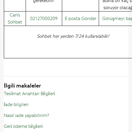
gerekebilir.
adına bir kaç 
soruyor olacağ
Canlı
02127000209
E-posta Gönder
Görüşmeyi baş
Sohbet
Sohbet her yerden 7/24 kullanılabilir!
İlgili makaleler
Tesli̇mat Anahtari Bi̇lgi̇leri̇
İade bilgileri
Nasıl iade yapabilirim?
Geri̇ ödeme bi̇lgi̇leri̇