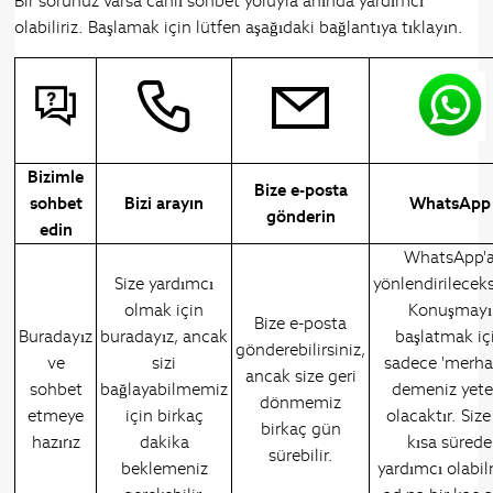
Bir sorunuz varsa canlı sohbet yoluyla anında yardımcı
olabiliriz. Başlamak için lütfen aşağıdaki bağlantıya tıklayın.
Bizimle
Bize e-posta
sohbet
Bizi arayın
WhatsApp
gönderin
edin
WhatsApp'
Size yardımcı
yönlendirileceks
olmak için
Konuşmayı
Bize e-posta
Buradayız
buradayız, ancak
başlatmak iç
gönderebilirsiniz,
ve
sizi
sadece 'merha
ancak size geri
sohbet
bağlayabilmemiz
demeniz yeter
dönmemiz
etmeye
için birkaç
olacaktır. Size
birkaç gün
hazırız
dakika
kısa sürede
sürebilir.
beklemeniz
yardımcı olabi