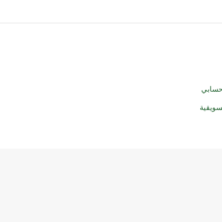
حسابي
سويقية