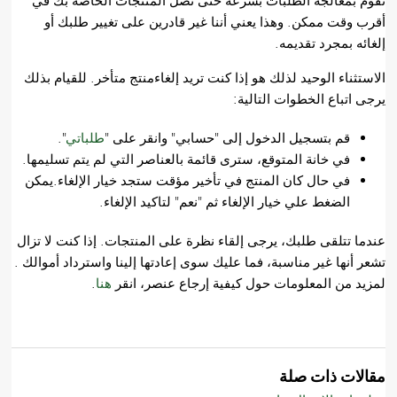
نقوم بمعالجة الطلبات بسرعة حتى تصل المنتجات الخاصة بك في
أقرب وقت ممكن. وهذا يعني أننا غير قادرين على تغيير طلبك أو
إلغائه بمجرد تقديمه.
الاستثناء الوحيد لذلك هو إذا كنت تريد إلغاءمنتج متأخر. للقيام بذلك
يرجى اتباع الخطوات التالية:
قم بتسجيل الدخول إلى "حسابي" وانقر على "
طلباتي
".
في خانة المتوقع، سترى قائمة بالعناصر التي لم يتم تسليمها.
في حال كان المنتج في تأخير مؤقت ستجد خيار الإلغاء.يمكن
الضغط علي خيار الإلغاء ثم "نعم" لتاكيد الإلغاء.
عندما تتلقى طلبك، يرجى إلقاء نظرة على المنتجات. إذا كنت لا تزال
تشعر أنها غير مناسبة، فما عليك سوى إعادتها إلينا واسترداد أموالك .
لمزيد من المعلومات حول كيفية إرجاع عنصر، انقر
هنا
.
مقالات ذات صلة