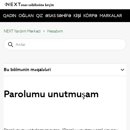
əsas səhifəsinə keçin
QADIN
OĞLAN
QIZ
ƏSAS SƏHİFƏ
KİŞİ
KÖRPƏ
MARKALAR
NEXT Yardım Mərkəzi
Hesabım
Bu bölmənin məqalələri
Parolumu unutmuşam