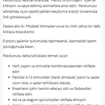
Parolunuzu xatırlamırsınızsa, "Parolu unutmuşam" üzərinə
klikləyin və qeyd edilmiş təlimatlara əməl edin. Parolunuzu
sıfırlamaq üçün qeydiyyatdan keçdiyiniz e-poçt ünvanınıza
link göndərəcəyik.
Nəzərə alın ki: Müddəti bitmədən əvvəl bu linki yalnız bir dəfə
klikləyə biləcəksiniz.
E-poçtu gələnlər qutunuzda tapmasanız, lazımsızlar/spam
qovluğunuza baxın.
Parolunuzu daha təhlükəsiz etmək üçün:
Hərf, rəqəm və simvollar kombinasiyasından istifadə
edin
Parollar 6-12 simvoldan ibarət olmalıdır, parol nə qədər
uzun olsa, o qədər təhlükəsiz olacaq.
İnsanların çətin təxmin edəcəyi söz və ifadələrdən
istifadə edin
Ad və ya doğum gününüzdən istifadə etməyin