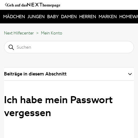
Geh auf das
homepage
MÄDCHEN
JUNGEN
BABY
DAMEN
HERREN
MARKEN
HOMEW
Next Hilfecenter
Mein Konto
Beiträge in diesem Abschnitt
Ich habe mein Passwort
vergessen