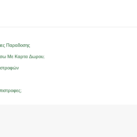
ιες Παραδοσης
σω Με Καρτα Δωρου;
πιστροφών
πιστροφες;