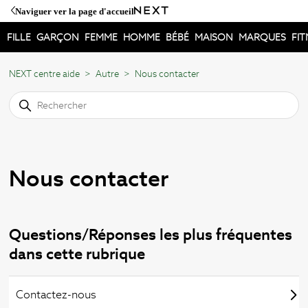
Naviguer ver la page d'accueil
FILLE
GARÇON
FEMME
HOMME
BÉBÉ
MAISON
MARQUES
FIT
NEXT centre aide
Autre
Nous contacter
Nous contacter
Questions/Réponses les plus fréquentes
dans cette rubrique
Contactez-nous