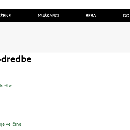
ŽENE
MUŠKARCI
BEBA
DO
 odredbe
odredbe
i
je veličine