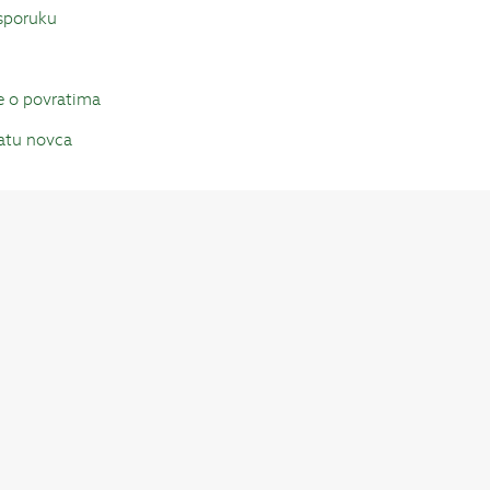
isporuku
e o povratima
ratu novca