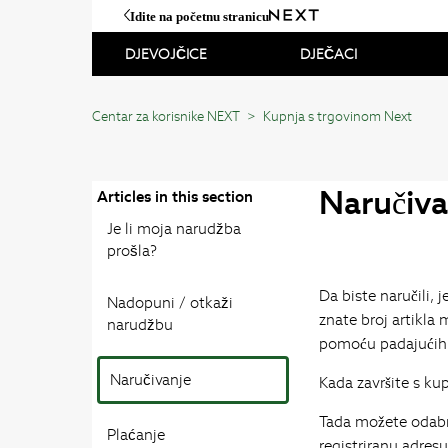
Idite na početnu stranicu
DJEVOJČICE
DJEČACI
Centar za korisnike NEXT
Kupnja s trgovinom Next
Naručiva
Articles in this section
Je li moja narudžba
prošla?
Da biste naručili, 
Nadopuni / otkaži
znate broj artikla 
narudžbu
pomoću padajućih 
Naručivanje
Kada završite s ku
Tada možete odabra
Plaćanje
registriranu adres