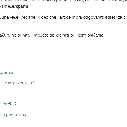
jke smeće/spam!
čuna vaše kreditne ili debitne kartice mora odgovarati adresi za s
čun, ne brinite - možete ga kreirati prilikom plaćanja.
i
isporuku
ja mogu koristiti?
a prošla?
e o povratima