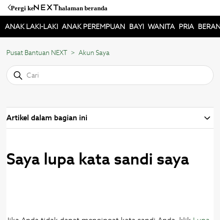
Pergi ke
halaman beranda
ANAK LAKI-LAKI
ANAK PEREMPUAN
BAYI
WANITA
PRIA
BERA
Pusat Bantuan NEXT
Akun Saya
Artikel dalam bagian ini
Saya lupa kata sandi saya