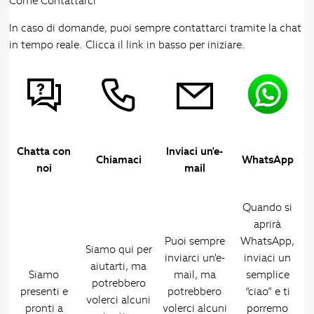
Come Contattarci
In caso di domande, puoi sempre contattarci tramite la chat
in tempo reale. Clicca il link in basso per iniziare.
Chatta con
Inviaci un'e-
Chiamaci
WhatsApp
noi
mail
Quando si
aprirà
Puoi sempre
WhatsApp,
Siamo qui per
inviarci un'e-
inviaci un
aiutarti, ma
Siamo
mail, ma
semplice
potrebbero
presenti e
potrebbero
“ciao” e ti
volerci alcuni
pronti a
volerci alcuni
porremo