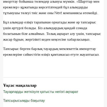
иморттау бойынша төлемдер алынуы мүмкін. «Шарттар мен
ережелер» құжатында көрсетілгендей бұл алымдарды
тұтынушы төлеуі тиіс және оны Next компаниясы өтемейді.
Бұл алымдар еліңіз тарапынан орнатады және әр тапсырыс
үшін әртүрлі болады. Біз алымдардың қандай сомада
болатынын біле алмаймыз. Толық ақпарат алу үшін, тапсырыс
жасар бұрын, жергілікті кеден кеңсесіне хабарласыңыз.
Тапсырыс берген барлық тауардың мемлекеттік импорттау
ережелеріне сәйкестігін өзіңіз қамтамасыз етуге жауаптысыз.
Ұқсас мақалалар
Тауарларды жеткізуге қатысты негізгі ақпарат
Тапсырысымды бақылау