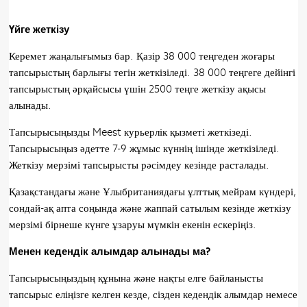
Үйге жеткізу
Керемет жаңалығымыз бар. Қазір 38 000 теңгеден жоғары
тапсырыстың барлығы тегін жеткізіледі. 38 000 теңгеге дейінгі
тапсырыстың әрқайсысы үшін 2500 теңге жеткізу ақысы
алынады.
Тапсырысыңызды Meest курьерлік қызметі жеткізеді.
Тапсырысыңыз әдетте 7-9 жұмыс күннің ішінде жеткізіледі.
Жеткізу мерзімі тапсырысты рәсімдеу кезінде расталады.
Қазақстандағы және Ұлыбританиядағы ұлттық мейрам күндері,
сондай-ақ апта соңында және жаппай сатылым кезінде жеткізу
мерзімі бірнеше күнге ұзаруы мүмкін екенін ескеріңіз.
Менен кедендік алымдар алынады ма?
Тапсырысыңыздың құнына және нақты елге байланысты
тапсырыс еліңізге келген кезде, сізден кедендік алымдар немесе