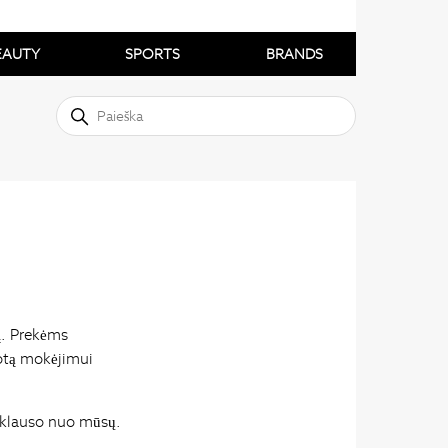
EAUTY
SPORTS
BRANDS
į. Prekėms
dotą mokėjimui
riklauso nuo mūsų.