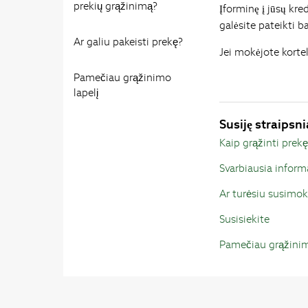
prekių grąžinimą?
Įforminę į jūsų kr
galėsite pateikti 
Ar galiu pakeisti prekę?
Jei mokėjote korte
Pamečiau grąžinimo
lapelį
Susiję straipsni
Kaip grąžinti prek
Svarbiausia inform
Ar turėsiu susimok
Susisiekite
Pamečiau grąžinim