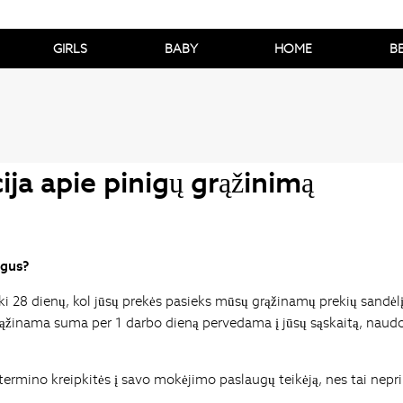
GIRLS
BABY
HOME
B
ija apie pinigų grąžinimą
igus?
ki 28 dienų, kol jūsų prekės pasieks mūsų grąžinamų prekių sandėl
rąžinama suma per 1 darbo dieną pervedama į jūsų sąskaitą, nau
 termino kreipkitės į savo mokėjimo paslaugų teikėją, nes tai nep