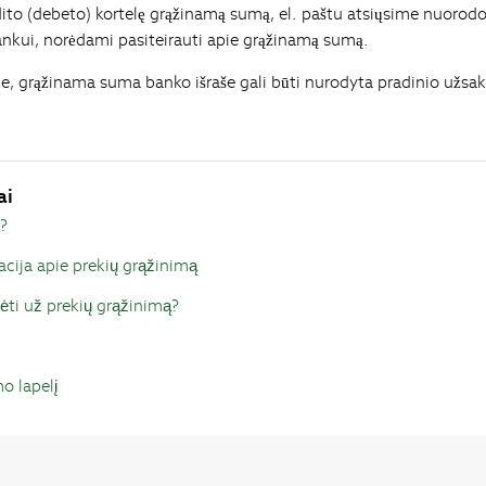
edito (debeto) kortelę grąžinamą sumą, el. paštu atsiųsime nuorodo
bankui, norėdami pasiteirauti apie grąžinamą sumą.
le, grąžinama suma banko išraše gali būti nurodyta pradinio užsa
ai
ę?
acija apie prekių grąžinimą
ėti už prekių grąžinimą?
o lapelį