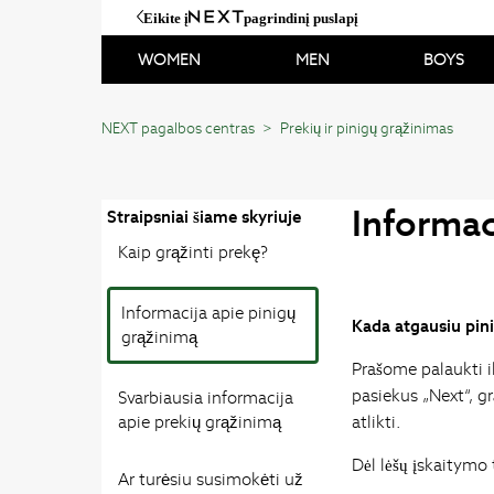
Eikite į
pagrindinį puslapį
WOMEN
MEN
BOYS
NEXT pagalbos centras
Prekių ir pinigų grąžinimas
Informac
Straipsniai šiame skyriuje
Kaip grąžinti prekę?
Informacija apie pinigų
Kada atgausiu pin
grąžinimą
Prašome palaukti i
pasiekus „Next“, g
Svarbiausia informacija
apie prekių grąžinimą
atlikti.
Dėl lėšų įskaitymo
Ar turėsiu susimokėti už