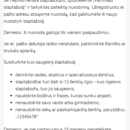
Jei neprisimenate slaptažodžio, spustelėkite „Pamiršau
slaptažodį“ ir laikykitės pateiktų nurodymų. Užregistruotu el.
pašto adresu atsiųsime nuorodą, kad galėtumėte iš naujo
nustatyti slaptažodį.
Dėmesio: ši nuoroda galioja tik vienam paspaudimui.
Jei el. pašto dėžutėje laiško nerandate, patikrinkite šlamšto ar
brukalo aplanką.
Susikurkite kuo saugesnį slaptažodį:
derinkite raides, skaičius ir specialiuosius ženklus;
slaptažodžiai turi būti 6–12 ženklų ilgio – kuo ilgesnis
slaptažodis, tuo jis saugesnis;
naudokite žodžius ir frazes, kurias sunku atspėti;
nenaudokite savo vardo arba gimtadienio;
nenaudokite sekų ar pasikartojančių ženklų, pavyzdžiui,
„12345678“.
Dėmesio: jei per pastaruosius 15 mėnesių nepateikėte