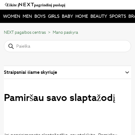
Eikite į
pagrindinį puslapį
WOMEN
MEN
BOYS
GIRLS
BABY
HOME
BEAUTY
SPORTS
BR
NEXT pagalbos centras
Mano paskyra
Straipsniai šiame skyriuje
Pamiršau savo slaptažodį