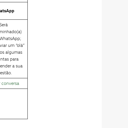
atsApp
Será
minhado(a)
 WhatsApp;
viar um “olá”
mos algumas
ntas para
ender a sua
estão.
r conversa