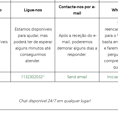
Contacte-nos por e-
o
Ligue-nos
Wh
mail
Estamos disponíveis
reenca
para ajudar, mas
Após a receção do e-
para o
veis
poderá ter de esperar
mail, poderemos
basta en
alguns minutos até
demorar alguns dias a
e fare
conseguirmos
responder.
pergu
atender.
compre
qu
1132302032*
Send email
Inicia
Chat disponível 24/7 em qualquer lugar!