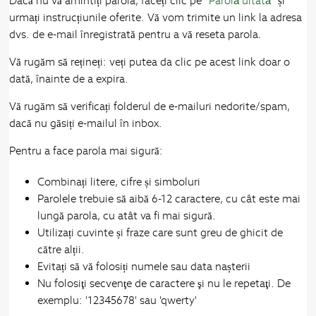
Dacă nu vă amintiți parola, faceți clic pe “
Parolă uitată
” și
urmați instrucțiunile oferite. Vă vom trimite un link la adresa
dvs. de e-mail înregistrată pentru a vă reseta parola.
Vă rugăm să rețineți: veți putea da clic pe acest link doar o
dată, înainte de a expira.
Vă rugăm să verificați folderul de e-mailuri nedorite/spam,
dacă nu găsiți e-mailul în inbox.
Pentru a face parola mai sigură:
Combinați litere, cifre și simboluri
Parolele trebuie să aibă 6-12 caractere, cu cât este mai
lungă parola, cu atât va fi mai sigură.
Utilizați cuvinte și fraze care sunt greu de ghicit de
către alții.
Evitați să vă folosiți numele sau data nașterii
Nu folosiţi secvenţe de caractere şi nu le repetaţi. De
exemplu: '12345678' sau 'qwerty'