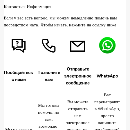
Контактная Информация
Если у вас есть вопрос, мы можем немедленно помочь вам
посредством чата. Чтобы начать, нажмите на ссылку ниже.
Отправьте
Пообщайтесь
Позвоните
электронное
WhatsApp
с нами
нам
сообщение
Вас
Вы можете
перенаправят
Мы готовы
отправить
в WhatsApp,
помочь, но
нам
просто
вам,
электронное
напишите
возможно,
Мы на связи и
письмо, но,
нам "привет",