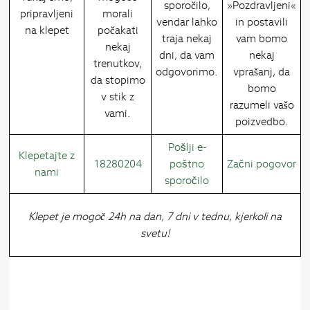
sporočilo,
»Pozdravljeni«
pripravljeni
morali
vendar lahko
in postavili
na klepet
počakati
traja nekaj
vam bomo
nekaj
dni, da vam
nekaj
trenutkov,
odgovorimo.
vprašanj, da
da stopimo
bomo
v stik z
razumeli vašo
vami.
poizvedbo.
Pošlji e-
Klepetajte z
18280204
poštno
Začni pogovor
nami
sporočilo
Klepet je mogoč 24h na dan, 7 dni v tednu, kjerkoli na
svetu!