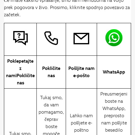
Če imate kakšno vprašanje, smo vam nemudoma na voljo
prek pogovora v živo. Prosimo, kliknite spodnjo povezavo za
začetek.
Poklepetajte
z
Pokličite
Pošljite nam
WhatsApp
namiPokličite
nas
e-pošto
nas
Preusmerjeni
Tukaj smo,
boste na
da vam
WhatsApp,
pomagamo,
Lahko nam
preprosto
čeprav
pošljete e-
nam pošljite
boste
poštno
besedilo
Tukaj smo,
mogoče