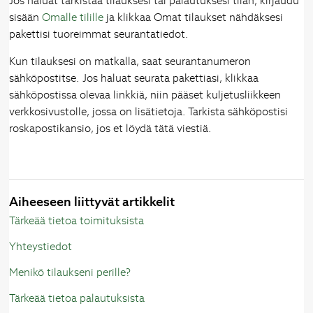
Jos haluat tarkistaa tilauksesi tai palautuksesi tilan, kirjaudu
sisään
Omalle tilille
ja klikkaa Omat tilaukset nähdäksesi
pakettisi tuoreimmat seurantatiedot.
Kun tilauksesi on matkalla, saat seurantanumeron
sähköpostitse. Jos haluat seurata pakettiasi, klikkaa
sähköpostissa olevaa linkkiä, niin pääset kuljetusliikkeen
verkkosivustolle, jossa on lisätietoja. Tarkista sähköpostisi
roskapostikansio, jos et löydä tätä viestiä.
Aiheeseen liittyvät artikkelit
Tärkeää tietoa toimituksista
Yhteystiedot
Menikö tilaukseni perille?
Tärkeää tietoa palautuksista