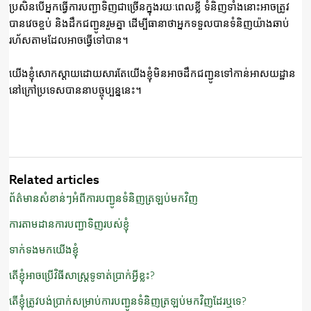
ប្រសិនបើអ្នកធ្វើការបញ្ជាទិញជាច្រើនក្នុងរយៈពេលខ្លី ទំនិញទាំងនោះអាចត្រូវ
បានវេចខ្ចប់ និងដឹកជញ្ជូនរួមគ្នា ដើម្បីធានាថាអ្នកទទួលបានទំនិញយ៉ាងឆាប់
រហ័សតាមដែលអាច​ធ្វើ​ទៅបាន។
យើងខ្ញុំសោកស្ដាយដោយសារតែយើងខ្ញុំមិនអាចដឹកជញ្ជូនទៅកាន់អាសយដ្ឋាន
នៅក្រៅប្រទេសបាននាបច្ចុប្បន្ននេះ។
Related articles
ព័ត៌មានសំខាន់ៗអំពីការបញ្ជូនទំនិញត្រឡប់មកវិញ
ការតាមដានការបញ្ជាទិញរបស់ខ្ញុំ
ទាក់ទងមកយើងខ្ញុំ
តើខ្ញុំអាចប្រើវិធីសាស្ត្រទូទាត់ប្រាក់អ្វីខ្លះ?
តើខ្ញុំត្រូវបង់ប្រាក់សម្រាប់ការបញ្ជូនទំនិញត្រឡប់មកវិញដែរឬទេ?