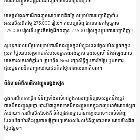
ការដឹកជញ្ជូននឹងត្រូវបានបញ្ជាក់នៅពេលទូទាត់ប្រាក់។
មានផ្តល់ជូនការដឹកជញ្ជូនដោយឥតគិតថ្លៃ សម្រាប់ការបញ្ជាទិញទាំង
អស់លើសពីតម្លៃ 275,000 រៀល។ ការបញ្ជាទិញដែលមានតម្លៃក្រោម
275,000 រៀលនឹងត្រូវ​គិតថ្លៃដឹកជញ្ជូន 27,500 រៀលក្នុងមួយការបញ្ជាទិញ។
សូមទុកពេលបន្ថែមសម្រាប់ការដឹកជញ្ជូនក្នុងអំឡុងពេលថ្ងៃឈប់សម្រាកក្នុង
ស្រុក ថ្ងៃឈប់សម្រាកជាតិរបស់ចក្រភពអង់គ្លេស ចុងសប្តាហ៍ និងអំឡុងពេល
មានការលក់ដាច់ខ្លាំង។ ក្រុមហ៊ុន Next រក្សាសិទ្ធិក្នុងការកែប្រែ ឬដកការ
ផ្តល់ជូនការដឹកជញ្ជូនដោយឥតគិតថ្លៃនៅពេលណាក៏បាន។
ព័ត៌មានអំពីការដឹកជញ្ជូនផ្សេងទៀត
ក្នុងករណីភាគច្រើន ទំនិញទាំងអស់នៅក្នុងការបញ្ជាទិញរបស់អ្នកនឹងត្រូវ
បានដឹកជញ្ជូនរួមគ្នា ទោះបីជាពួកវាអាចដឹកជញ្ជូនមកក្នុងកញ្ចប់ដាច់ដោយឡែក
ក៏ដោយ។ ករណីលើកលែងគឺ ទំនិញដែលត្រូវបានពន្យារពេល។ រាល់ទំនិញ
ដែលយឺតយ៉ាវនឹងត្រូវបានផ្ញើភ្លាមៗនៅពេលដែលទំនិញនោះមាន ដោយមិនគិត
ថ្លៃបន្ថែម។