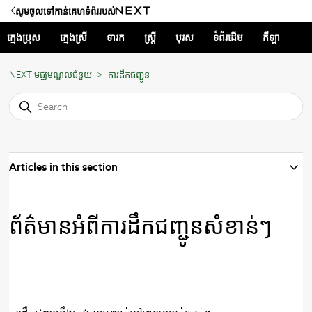
សូមចូលទៅកាន់គេហទំព័ររបស់
ក្មេងប្រុស
ក្មេងស្រី
ទារក
ស្ត្រី
បុរស
ទំព័រដើម
កីឡា
NEXT មជ្ឈមណ្ឌលជំនួយ
ការដឹកជញ្ជូន
Articles in this section
ព័ត៌មានអំពីការដឹកជញ្ជូនសំខាន់ៗ