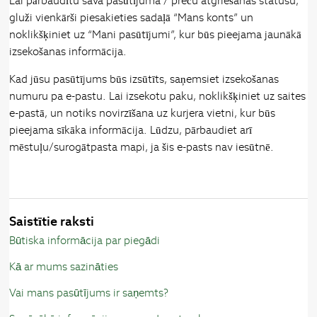
Lai pārbaudītu sava pasūtījuma / preču atgriešanas statusu,
gluži vienkārši piesakieties sadaļā “Mans konts” un
noklikšķiniet uz “Mani pasūtījumi”, kur būs pieejama jaunākā
izsekošanas informācija.
Kad jūsu pasūtījums būs izsūtīts, saņemsiet izsekošanas
numuru pa e-pastu. Lai izsekotu paku, noklikšķiniet uz saites
e-pastā, un notiks novirzīšana uz kurjera vietni, kur būs
pieejama sīkāka informācija. Lūdzu, pārbaudiet arī
mēstuļu/surogātpasta mapi, ja šis e-pasts nav iesūtnē.
Saistītie raksti
Būtiska informācija par piegādi
Kā ar mums sazināties
Vai mans pasūtījums ir saņemts?