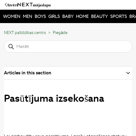
Atvērt
mājaslapu
WOMEN
MEN
BOYS
GIRLS
BABY
HOME
BEAUTY
SPORTS
BR
NEXT palīdzības centrs
Piegāde
Articles in this section
Pasūtījuma izsekošana