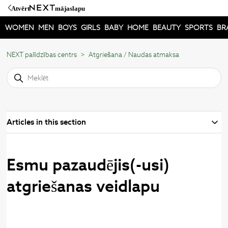
Atvērt
mājaslapu
WOMEN
MEN
BOYS
GIRLS
BABY
HOME
BEAUTY
SPORTS
BR
NEXT palīdzības centrs
Atgriešana / Naudas atmaksa
Articles in this section
Esmu pazaudējis(-usi)
atgriešanas veidlapu