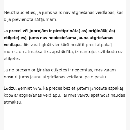
Neuztraucieties, ja jums vairs nav atgriešanas veidlapas, kas
bija pievienota sūtījumam.
Ja precei vēl joprojām ir piestiprināta(-as) oriģinālā(-ās)
etiķete(-es), jums nav nepieciešama jauna atgriešanas
veidlapa.
Jūs varat gluži vienkārši nosūtīt preci atpakaļ
mums, un atmaksa tiks apstrādāta, izmantojot svītrkodu uz
etiķetes.
Ja no precēm oriģinālās etiķetes ir noņemtas, mēs varam
nosūtīt jums jaunu atgriešanas veidlapu pa e-pastu.
Lūdzu, ņemiet vērā, ka preces bez etiķetēm jānosūta atpakaļ
kopā ar atgriešanas veidlapu, lai mēs varētu apstrādāt naudas
atmaksu.