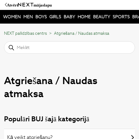
Atvērt
mājaslapu
WOMEN
MEN
BOYS
GIRLS
BABY
HOME
BEAUTY
SPORTS
BR
NEXT palīdzības centrs
Atgriešana / Naudas atmaksa
Atgriešana / Naudas
atmaksa
Populāri BUJ šajā kategorijā
Kā veikt atgriešanu?