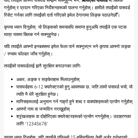
यदि तपाईंले आफ्नो पासवर्ड सम्झन सक्नुहुन्न भने,
बिर्सिएको पासवर्ड
मा क्लिक
गर्नुहोस् र प्रदान गरिएका निर्देशनहरूको पालना गर्नुहोस्। हामीले तपाईंको पासवर्ड
रिसेट गर्नका लागि तपाईंको दर्ता गरिएको इमेल ठेगानामा लिङ्क पठाउनेछौँ।
कृपया ध्यान दिनुहोस्: यो लिङ्कको समयावधि समाप्त हुनुअघि तपाईंले एक पटक
मात्र यसमा क्लिक गर्न सक्नुहुनेछ।
यदि तपाईंले आफ्नो इनबक्समा इमेल फेला पार्न सक्नुभएन भने कृपया आफ्नो जङ्क
/ स्प्याम फोल्डर जाँच गर्नुहोस्।
तपाईंको पासवर्डलाई झनै सुरक्षित बनाउनका लागिः
अक्षर, अङ्क र सङ्केतहरू मिलाउनुहोस्
पासवर्डहरू 6-12 क्यारेक्टरको हुनु आवश्यक छ, जति लामो पासवर्ड भयो, यो
त्यति नै धेरै सुरक्षित हुनेछ।
मानिसहरूलाई अनुमान गर्न गाह्रो हुने शब्द र वाक्यांशहरूको प्रयोग गर्नुहोस्
आफ्नो नाम वा जन्मदिन नराख्नुहोस्
श्रृंखलाहरू वा दोहोरिएका क्यारेक्टरहरूको प्रयोग नगर्नुहोस्। उदाहरणका
लागि ‘12345678’
कृपया ध्यान दिनुहोस्: यदि तपाईंले पछिल्लो 15 महिनाभित्र केही अर्डर गर्नुभएको