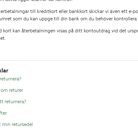
erbetalningar till kreditkort eller bankkort skickar vi även ett e-
umret som du kan uppge till din bank om du behöver kontrollera 
kort kan återbetalningen visas på ditt kontoutdrag vid det ursp
met.
klar
 returnera?
 om returer
tt returnera?
fter
t min retursedel