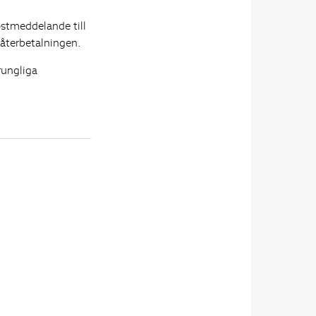
postmeddelande till
återbetalningen.
rungliga