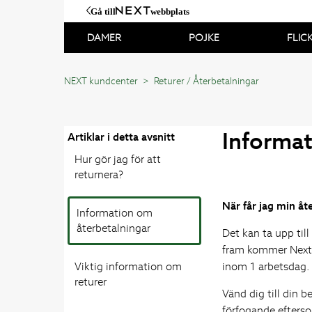
Gå till
webbplats
DAMER
POJKE
FLIC
NEXT kundcenter
Returer / Återbetalningar
Informat
Artiklar i detta avsnitt
Hur gör jag för att
returnera?
När får jag min åt
Information om
återbetalningar
Det kan ta upp till
fram kommer Next a
Viktig information om
inom 1 arbetsdag.
returer
Vänd dig till din b
förfogande efterso