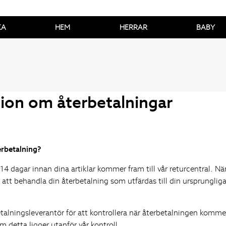
KA
HEM
HERRAR
BABY
ion om återbetalningar
erbetalning?
 14 dagar innan dina artiklar kommer fram till vår returcentral. N
tt behandla din återbetalning som utfärdas till din ursprungli
etalningsleverantör för att kontrollera när återbetalningen kommer a
m detta ligger utanför vår kontroll.