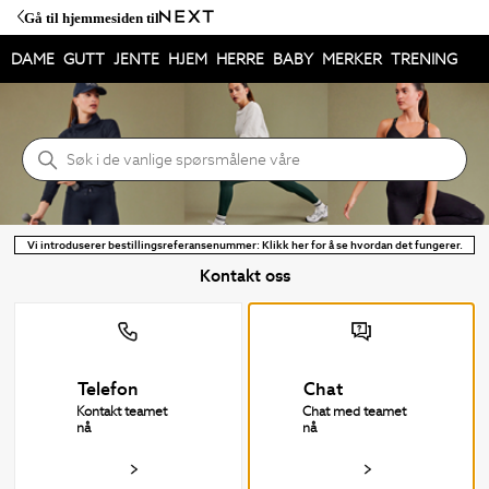
Gå til hjemmesiden til
DAME
GUTT
JENTE
HJEM
HERRE
BABY
MERKER
TRENING
NEXT Hjelpesenter
Søk
Vi introduserer bestillingsreferansenummer: Klikk her for å se hvordan det fungerer.
Kontakt oss
Telefon
Chat
Kontakt teamet
Chat med teamet
nå
nå